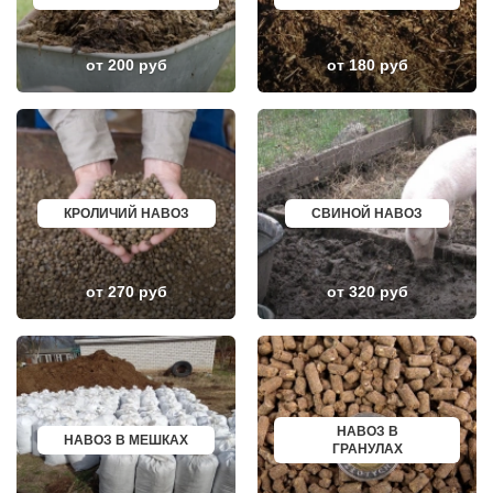
КОЖИНО
КИСЛОВОДСК
КОКОШКИНО
КРОПОТКИН
КОЛЮБАКИНО
УСОЛЬЕ
КОММУНАРКА
НИЖНЕВАРТОВСК
от 200 руб
от 180 руб
КОНСТАНТИНОВО
КОРЕНОВСК
КОРЕНЕВО
ПИОНЕРСКИЙ
КОРОЛЕВ
КИРИШИ
КОСИНО
САРОВ
КОТЕЛЬНИКИ
ЧАПАЕВСК
КРАСКОВО
АЛЕКСИН
КРАСНАЯ ПАХРА
БЕЛОРЕЧЕНСК
КРАСНОАРМЕЙСК
БОЛЬШОЙ КАМЕНЬ
КРОЛИЧИЙ НАВОЗ
СВИНОЙ НАВОЗ
КРАСНОГОРСК
КИРЖАЧ
КРАСНОЗАВОДСК
ПРИОЗЕРСК
КРАСНОЗНАМЕНСК
САЛЬСК
КРАТОВО
ТОБОЛЬСК
от 270 руб
от 320 руб
КРЮКОВО
ВОТКИНСК
КУБИНКА
КИЗЛЯР
КУПАВНА
БЕРДСК
КУРОВСКОЕ
НЕФТЕЮГАНСК
ЛЕСНОЙ
ВОЛХОВ
ЛЕТОВО
САЛАВАТ
ЛИКИНО-ДУЛЕВО
СОСНОВЫЙ БОР
ЛОБАНОВО
РЕВДА
ЛОБНЯ
ГАГАРИН
НАВОЗ В
НАВОЗ В МЕШКАХ
ЛОПАТИНСКИЙ
ПОЧИНОК
ГРАНУЛАХ
ЛОСИНО-ПЕТРОВСКИЙ
ГУСЕВ
ЛОТОШИНО
КАНАШ