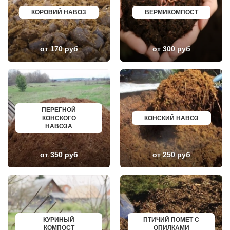
ДОРОХОВО
ЖЕЛЕЗНОГОРСК
ДРЕЗНА
АСБЕСТ
КОРОВИЙ НАВОЗ
ВЕРМИКОМПОСТ
ДРУЖБА
БОРИСОГЛЕБСК
ДУБКИ
БУЗУЛУК
ДУБНА
ЕССЕНТУКИ
ДУБОВАЯ РОЩА
КАНСК
от 170 руб
от 300 руб
ЕГОРЬЕВСК
ТОСНО
ЖЕЛЕЗНОДОРОЖНЫЙ
ЭЛИСТА
ЖИЛЕВО
ХАСАВЮРТ
ЖУКОВСКИЙ
УХТА
ЗАГОРЯНСКИЙ
НОРИЛЬСК
ЗАПРУДНЯ
РЕЖ
ЗАРАЙСК
НОВОАЛТАЙСК
ПЕРЕГНОЙ
ЗАРЕЧЬЕ
НЕВИННОМЫССК
КОНСКОГО
КОНСКИЙ НАВОЗ
ЗВЕНИГОРОД
ГОРНО АЛТАЙСК
НАВОЗА
ЗЕЛЕНОГРАД
КИНЕШМА
ЗЕЛЕНОГРАДСКИЙ
СЕРОВ
ЗНАМЯ ОКТЯБРЯ
АЛЬМЕТЬЕВСК
ИВАНТЕЕВКА
ГРОЗНЫЙ
от 350 руб
от 250 руб
ИКША
ЗЛАТОУСТ
ИСТРА
НОВОЧЕБОКСАРСК
КАЛИНИНЕЦ
МИРНЫЙ
КАШИРА
ГЕОРГИЕВСК
КИЕВСКИЙ
НОВОКУЙБЫШЕВСК
КЛИМОВСК
МИНЕРАЛЬНЫЕ ВОДЫ
КЛИН
ЕЛАБУГА
КЛЯЗЬМА
ЕЛЕЦ
КУРИНЫЙ
ПТИЧИЙ ПОМЕТ С
КНУТОВО
ПАВЛОВО
КОМПОСТ
ОПИЛКАМИ