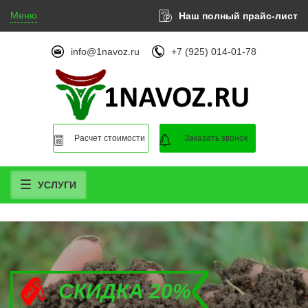
Меню
Наш полный прайс-лист
info@1navoz.ru
+7 (925) 014-01-78
Расчет стоимости
Заказать звонок
УСЛУГИ
СКИДКА 20%
СКИДКА 20%
СКИДКА 20%