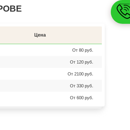
ЗАВОДОУКОВСК
РОВЕ
ЮЖНОУРАЛЬСК
ДЮРТЮЛИ
УЧАЛЫ
ВАЛУЙКИ
УРЮПИНСК
ЧАПЛЫГИН
МОНЧЕГОРСК
Цена
БЕЛИНСКИЙ
ПОХВИСТНЕВО
РАССКАЗОВО
От 80 руб.
МЕГИОН
ТОПКИ
От 120 руб.
ЗЕЛЕНОГОРСК
ДМИТРОВСК
СКОПИН
От 2100 руб.
МАРКС
ПЕТРОВСК
ЗЕЛЕНОКУМСК
От 330 руб.
НУРЛАТ
ЗУБЦОВ
От 600 руб.
САЯНОГОРСК
АША
ОНЕГА
БЕЛОРЕЦК
СИБАЙ
СОВЕТСК
КОНДРОВО