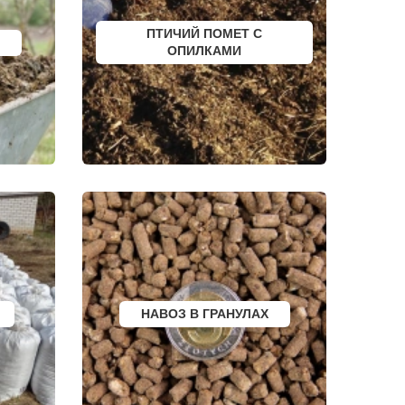
ФУРМАНОВ
НИЖНЕУДИНСК
ПТИЧИЙ ПОМЕТ С
РСК
ШЕЛЕХОВ
УРЖУМ
ОПИЛКАМИ
ЛЕБЕДЯНЬ
ЛЫСКОВО
КАЛАЧИНСК
СОРОЧИНСК
ГОРНОЗАВОДСК
ВЕРХНИЙ ТАГИЛ
КАРПИНСК
БЕЛЕВ
ДОНСКОЙ
СТАРОДУБ
БУТУРЛИНОВКА
ТАЙШЕТ
ГВАРДЕЙСК
СУХИНИЧИ
ОСИННИКИ
МОРОЗОВСК
АЛАПАЕВСК
ИЗОБИЛЬНЫЙ
НАВОЗ В ГРАНУЛАХ
МОРШАНСК
БУГУЛЬМА
БУИНСК
ЛИХОСЛАВЛЬ
СУВОРОВ
СНЕЖИНСК