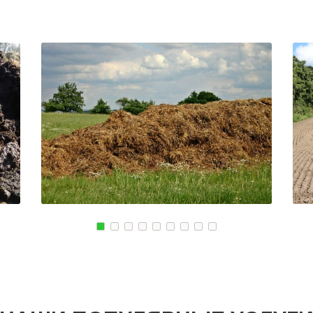
МАГНИТОГОРСК
КОМСОМОЛЬСК
КИЙ
БЛАГОВЕЩЕНСК
РЖЕВ
СКИЙ
ОБНИНСК
АЛЕКСЕЕВКА
КОЛА
ВЯЗЬМА
КИРОВСК
ИШИМ
СВОБОДНЫЙ
ПОКРОВ
ОСАД
БОР
ЗЕЛЕНОДОЛЬСК
ЫЕ ПРУДЫ
ПАВЛОВСК
ЛИВНЫ
ВЛАДИКАВКАЗ
БОБРОВ
КОВСКИЙ
ЮЖНО САХАЛИНСК
ЛИСКИ
ДЕРБЕНТ
КУЗНЕЦК
ГОРСК
АНГАРСК
БАЛАШОВ
СТЕРЛИТАМАК
ВЫШНИЙ ВОЛОЧЕ
ГРЯЗИ
БЕЛОЯРСКИЙ
ДНО
ГУСЬ ХРУСТАЛЬН
ПАВНА
ТЕМРЮК
ИЗБЕРБАШ
ЛУГА
НАЗРАНЬ
РОДОК
БАТАЙСК
АБИНСК
Я
МАЙКОП
ПЕРЕВОЗ
РЫБИНСК
ИСКИТИМ
СЛАВЯНСК НА КУБАНИ
СЫСЕРТЬ
ТУЙМАЗЫ
КЫЗЫЛ
МУРОМ
МИХАЙЛОВКА
ЩИК
СЫЗРАНЬ
АКСАЙ
ПУШКИН
ПЕРЕСЛАВЛЬ ЗАЛ
ВСЕВОЛОЖСК
ЖУКОВ
АРЗАМАС
КУРЧАТОВ
АРМАВИР
УГЛИЧ