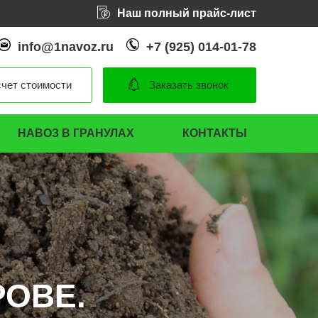
Наш полный прайс-лист
info@1navoz.ru
+7 (925) 014-01-78
чет стоимости
Заказать звонок
НАВОЗ В ГРАНУЛАХ
КОНТАКТЫ
РОВЕ.
РОВЕ.
РОВЕ.