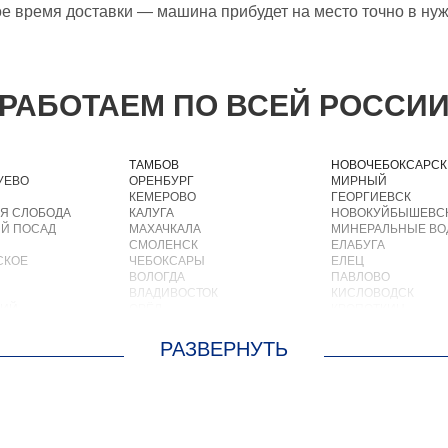
ое время доставки — машина прибудет на место точно в ну
РАБОТАЕМ ПО ВСЕЙ РОССИ
ТАМБОВ
НОВОЧЕБОКСАРСК
УЕВО
ОРЕНБУРГ
МИРНЫЙ
КЕМЕРОВО
ГЕОРГИЕВСК
Я СЛОБОДА
КАЛУГА
НОВОКУЙБЫШЕВС
Й ПОСАД
МАХАЧКАЛА
МИНЕРАЛЬНЫЕ В
СМОЛЕНСК
ЕЛАБУГА
СКОЕ
ЧЕБОКСАРЫ
ЕЛЕЦ
ВОЛОГДА
ПАВЛОВО
ВЛАДИВОСТОК
КИСЛОВОДСК
КИЙ
ОРЁЛ
КРОПОТКИН
АСТРАХАНЬ
УСОЛЬЕ
ОРЛОВ
НИЖНЕВАРТОВСК
О
КОСТРОМА
КОРЕНОВСК
ОСКРЕСЕНСКОЕ
ПСКОВ
ПИОНЕРСКИЙ
ИОКОМБИНАТА
ВЕЛИКИЙ НОВГОРОД
КИРИШИ
ОЛЬШЕВИК
НАБЕРЕЖНЫЕ ЧЕЛНЫ
САРОВ
ОЛОДАРСКОГО
МУРМАНСК
ЧАПАЕВСК
ОРОВСКОГО
АРХАНГЕЛЬСК
АЛЕКСИН