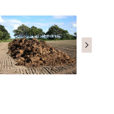
ТАШТАГОЛ
УСИНСК
НОВОТРОИЦК
ЗАРЕЧНЫЙ
НЫТВА
АРАМИЛЬ
КОТОВО
ФРОЛОВО
СЕМИЛУКИ
УСТЬ-КУТ
СЛОБОДСКОЙ
ПИКАЛЕВО
К
КОВЫЛКИНО
ПОЛЯРНЫЙ
ЫЙ
КУЛЕБАКИ
СЕРГАЧ
ПОРХОВ
РЫБНОЕ
АТКАРСК
ЕРШОВ
ГУБКИНСКИЙ
ЗАРИНСК
НОВОЗЫБКОВ
КИРИЛЛОВ
ЕССКИЙ
БОГУЧАР
БОРОВСК
МЕДЫНЬ
СОРТАВАЛА