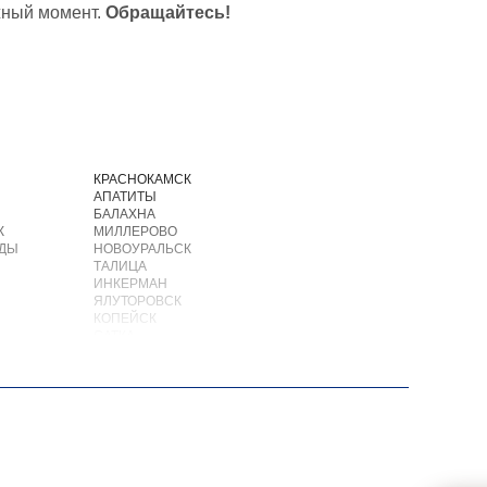
жный момент.
Обращайтесь!
И
КРАСНОКАМСК
АПАТИТЫ
БАЛАХНА
К
МИЛЛЕРОВО
ОДЫ
НОВОУРАЛЬСК
ТАЛИЦА
ИНКЕРМАН
ЯЛУТОРОВСК
КОПЕЙСК
САТКА
АХТУБИНСК
ИШИМБАЙ
БИРОБИДЖАН
ШАРЫПОВО
ВАЛДАЙ
КУЙБЫШЕВ
СОЛИКАМСК
РОСЛАВЛЬ