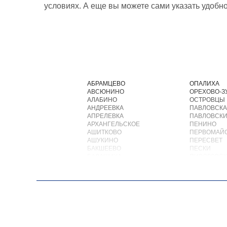
условиях. А еще вы можете сами указать удобн
АБРАМЦЕВО
ОПАЛИХА
АВСЮНИНО
ОРЕХОВО-З
АЛАБИНО
ОСТРОВЦЫ
АНДРЕЕВКА
ПАВЛОВСКА
АПРЕЛЕВКА
ПАВЛОВСКИ
АРХАНГЕЛЬСКОЕ
ПЕНИНО
АШИТКОВО
ПЕРВОМАЙ
АШУКИНО
ПЕРЕСВЕТ
БАКШЕЕВО
ПЕСКИ
БАЛАШИХА
ПИРОГОВС
БАРВИХА
ПОВАРОВО
БАРЫБИНО
ПОДОЛЬСК
БЕЛООЗЕРСКИЙ
ПОЛУШКИН
БЕЛООМУТ
ПОСЕЛОК В
БЕЛЫЕ СТОЛБЫ
ПОСЕЛОК Б
БОГОРОДСКОЕ
ПОСЕЛОК Б
БОЛЬШИЕ ВЯЗЕМЫ
ПОСЕЛОК В
БОЛЬШИЕ ДВОРЫ
ПОСЕЛОК В