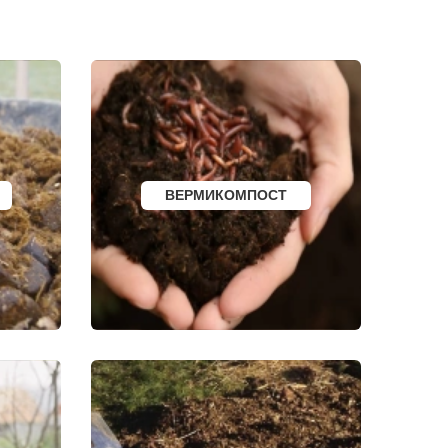
И
КАЛТАН
ЮРГА
ВЯТСКИЕ ПОЛЯНЫ
ОЛЕНЕГОРСК
ЛЫСЬВА
НЕРЮНГРИ
АРСК
УДОМЛЯ
АМУРСК
ЧЕБАРКУЛЬ
НОЯБРЬСК
ГОРОХОВЕЦ
ВЕРМИКОМПОСТ
КАЛАЧ
БАЛТИЙСК
ЛЮДИНОВО
МЕЩОВСК
ЕЛИЗОВО
КИСЕЛЕВСК
БОГОТОЛ
РУЗАЕВКА
БУГУРУСЛАН
АРТЕМОВСКИЙ
КРАСНОТУРЬИНСК
СЕВЕРСК
ВЕНЕВ
БЕЛОКУРИХА
 АМУРЕ
КОРЯЖМА
ЮРЬЕВ-ПОЛЬСКИЙ