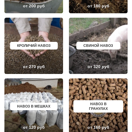
ПОВАРОВО
САСОВО
от 200 руб
от 180 руб
ПОДОЛЬСК
СУХОЙ ЛОГ
ПОЛУШКИНО
ГУРЬЕВСК
ПОСЕЛОК ВОСКРЕСЕНСКОЕ
МИХАЙЛОВ
ПОСЕЛОК БИОКОМБИНАТА
НЯГАНЬ
ПОСЕЛОК БОЛЬШЕВИК
МЕЛЕУЗ
ПОСЕЛОК ВОЛОДАРСКОГО
КОЛЬЧУГИНО
ПОСЕЛОК ВОРОВСКОГО
КАМЫШИН
ПОСЕЛОК ИМ. ЦЮРУПЫ
ТИХВИН
ПОСЕЛОК ЛЕСНЫЕ ПОЛЯНЫ
НОВОШАХТИНСК
КРОЛИЧИЙ НАВОЗ
СВИНОЙ НАВОЗ
ПОСЕЛОК ЛМС
ВОЛЬСК
МОСРЕНТГЕН
КОНАКОВО
ПРАВДИНСКИЙ
САРАПУЛ
ПРИВОКЗАЛЬНЫЙ
КОМСОМОЛЬСК НА АМУРЕ
от 270 руб
от 320 руб
ПРОЛЕТАРСКИЙ
КИЗИЛЮРТ
ПРОТВИНО
МИХАЙЛОВСК
ПТИЧНОЕ
ПЕТУШКИ
ПУЧКОВО
ПРИМОРСКО АХТАРСК
ПУШКИНО
ЛЕСОСИБИРСК
ПУЩИНО
БУДЕННОВСК
РАДОВИЦКИЙ
КАЛЯЗИН
РАЗВИЛКА
ГЛАЗОВ
НАВОЗ В
РАМЕНСКОЕ
РУБЦОВСК
НАВОЗ В МЕШКАХ
ГРАНУЛАХ
РАССУДОВО
ГУБКИН
РАСТОРОПОВО
КЛИНЦЫ
РЕММАШ
УСМАНЬ
РЕУТОВ
КУНГУР
от 120 руб
от 160 руб
РЕЧИЦЫ
КАЧКАНАР