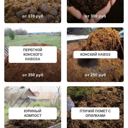
НАРО-ФОМИНСК
БЕЛОЯРСКИЙ
НАХАБИНО
ГУСЬ ХРУСТАЛЬНЫЙ
НЕКРАСОВКА
ИЗБЕРБАШ
НЕКРАСОВСКИЙ
НАЗРАНЬ
от 170 руб
от 300 руб
НЕМЧИНОВКА
АБИНСК
НИЖНЕЕ ВАЛУЕВО
ПЕРЕВОЗ
НОВИНКИ
ИСКИТИМ
НОВОБРАТЦЕВСКИЙ
СЫСЕРТЬ
НОВОИВАНОВСКОЕ
КЫЗЫЛ
НОВОПЕТРОВСКОЕ
МИХАЙЛОВКА
НОВОПОДРЕЗКОВО
АКСАЙ
ПЕРЕГНОЙ
НОВОСИНЬКОВО
ПЕРЕСЛАВЛЬ ЗАЛЕССКИЙ
КОНСКОГО
КОНСКИЙ НАВОЗ
НОГИНСК
ЖУКОВ
НАВОЗА
ОБОЛЕНСК
КУРЧАТОВ
ОБУХОВО
УГЛИЧ
ОДИНЦОВО
ШЕБЕКИНО
ОЖЕРЕЛЬЕ
БЕЛОВО
от 350 руб
от 250 руб
ОКТЯБРЬСКИЙ
СОКОЛ
ОПАЛИХА
ОЗЕРСК
ОРЕХОВО-ЗУЕВО
ОКТЯБРЬСК
ОСТРОВЦЫ
КИМРЫ
ПАВЛОВСКАЯ СЛОБОДА
КОТЛАС
ПАВЛОВСКИЙ ПОСАД
УСТЬ ИЛИМСК
ПЕНИНО
ШАДРИНСК
ПЕРВОМАЙСКОЕ
ДАНКОВ
КУРИНЫЙ
ПТИЧИЙ ПОМЕТ С
ПЕРЕСВЕТ
МИЧУРИНСК
КОМПОСТ
ОПИЛКАМИ
ПЕСКИ
ВЯЗНИКИ
ПИРОГОВСКИЙ
ГОРОДЕЦ