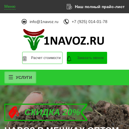
Меню
Наш полный прайс-лист
info@1navoz.ru
+7 (925) 014-01-78
Расчет стоимости
Заказать звонок
УСЛУГИ
СКИДКА 20%
СКИДКА 20%
СКИДКА 20%