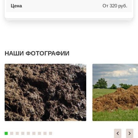
КИЕВСКИЙ
НОВОКУЙБЫШЕВСК
Цена
От 320 руб.
КЛИМОВСК
МИНЕРАЛЬНЫЕ ВОДЫ
КЛИН
ЕЛАБУГА
КЛЯЗЬМА
ЕЛЕЦ
КНУТОВО
ПАВЛОВО
КОЖИНО
КИСЛОВОДСК
КОКОШКИНО
КРОПОТКИН
КОЛЮБАКИНО
УСОЛЬЕ
КОММУНАРКА
НИЖНЕВАРТОВСК
КОНСТАНТИНОВО
КОРЕНОВСК
КОРЕНЕВО
ПИОНЕРСКИЙ
НАШИ ФОТОГРАФИИ
КОРОЛЕВ
КИРИШИ
КОСИНО
САРОВ
КОТЕЛЬНИКИ
ЧАПАЕВСК
КРАСКОВО
АЛЕКСИН
КРАСНАЯ ПАХРА
БЕЛОРЕЧЕНСК
КРАСНОАРМЕЙСК
БОЛЬШОЙ КАМЕНЬ
КРАСНОГОРСК
КИРЖАЧ
КРАСНОЗАВОДСК
ПРИОЗЕРСК
КРАСНОЗНАМЕНСК
САЛЬСК
КРАТОВО
ТОБОЛЬСК
КРЮКОВО
ВОТКИНСК
КУБИНКА
КИЗЛЯР
КУПАВНА
БЕРДСК
КУРОВСКОЕ
НЕФТЕЮГАНСК
ЛЕСНОЙ
ВОЛХОВ
ЛЕТОВО
САЛАВАТ
ЛИКИНО-ДУЛЕВО
СОСНОВЫЙ БОР