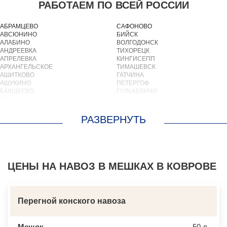
РАБОТАЕМ ПО ВСЕЙ РОССИИ
АБРАМЦЕВО
САФОНОВО
АВСЮНИНО
БИЙСК
АЛАБИНО
ВОЛГОДОНСК
АНДРЕЕВКА
ТИХОРЕЦК
АПРЕЛЕВКА
КИНГИСЕПП
АРХАНГЕЛЬСКОЕ
ТИМАШЕВСК
АШИТКОВО
ГАТЧИНА
АШУКИНО
ПЕТЕРГОФ
БАКШЕЕВО
ГУЛЬКЕВИЧИ
БАЛАШИХА
ВЫКСА
БАРВИХА
БЕРЕЗОВСКИЙ
БАРЫБИНО
ВЫБОРГ
БЕЛООЗЕРСКИЙ
ТУАПСЕ
БЕЛООМУТ
ЗИМА
БЕЛЫЕ СТОЛБЫ
БРАТСК
БОГОРОДСКОЕ
СЕВЕРОДВИНСК
БОЛЬШИЕ ВЯЗЕМЫ
БАЛАКОВО
БОЛЬШИЕ ДВОРЫ
ЦЕНЫ НА НАВОЗ В МЕШКАХ В КОВРОВЕ
НАХОДКА
БОЛЬШОЕ БУНЬКОВО
КОЛПИНО
БОРОДИНО
ЕЙСК
БОТАКОВО
ВОЛЖСК
БРОННИЦЫ
НОВЫЙ УРЕНГОЙ
Перегной конского навоза
БУРЦЕВО
ЛЮБИМ
БУТОВО
ОСТРОВ
БЫКОВО
АЗОВ
Мешок
50 л.